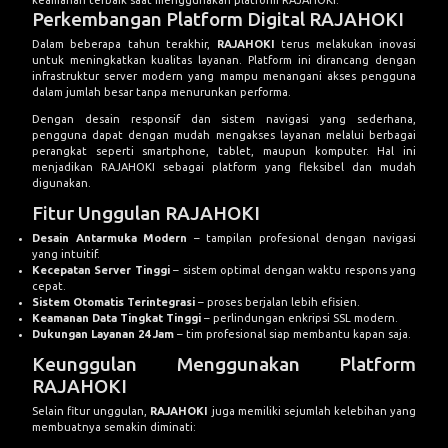
keamanan terbaik saat menggunakan platform RAJAHOKI.
Perkembangan Platform Digital RAJAHOKI
Dalam beberapa tahun terakhir,
RAJAHOKI
terus melakukan inovasi
untuk meningkatkan kualitas layanan. Platform ini dirancang dengan
infrastruktur server modern yang mampu menangani akses pengguna
dalam jumlah besar tanpa menurunkan performa.
Dengan desain responsif dan sistem navigasi yang sederhana,
pengguna dapat dengan mudah mengakses layanan melalui berbagai
perangkat seperti smartphone, tablet, maupun komputer. Hal ini
menjadikan RAJAHOKI sebagai platform yang fleksibel dan mudah
digunakan.
Fitur Unggulan RAJAHOKI
Desain Antarmuka Modern
– tampilan profesional dengan navigasi
yang intuitif.
Kecepatan Server Tinggi
– sistem optimal dengan waktu respons yang
cepat.
Sistem Otomatis Terintegrasi
– proses berjalan lebih efisien.
Keamanan Data Tingkat Tinggi
– perlindungan enkripsi SSL modern.
Dukungan Layanan 24 Jam
– tim profesional siap membantu kapan saja.
Keunggulan Menggunakan Platform
RAJAHOKI
Selain fitur unggulan,
RAJAHOKI
juga memiliki sejumlah kelebihan yang
membuatnya semakin diminati: