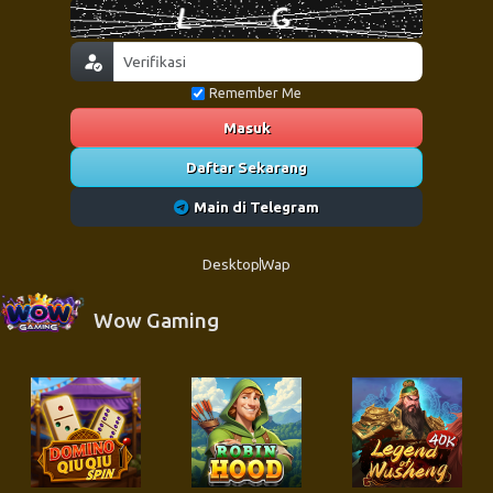
Remember Me
Masuk
Daftar Sekarang
Main di Telegram
Desktop
Wap
Wow Gaming