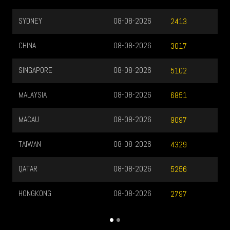
026
2413
026
3017
026
5102
026
6851
026
9097
026
4329
026
5256
026
2797