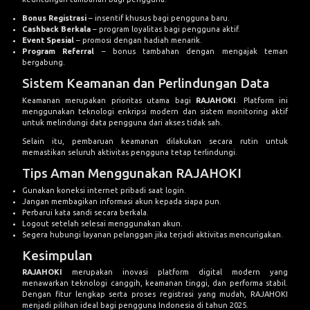
Bonus Registrasi
– insentif khusus bagi pengguna baru.
Cashback Berkala
– program loyalitas bagi pengguna aktif.
Event Spesial
– promosi dengan hadiah menarik.
Program Referral
– bonus tambahan dengan mengajak teman
bergabung.
Sistem Keamanan dan Perlindungan Data
Keamanan merupakan prioritas utama bagi
RAJAHOKI
. Platform ini
menggunakan teknologi enkripsi modern dan sistem monitoring aktif
untuk melindungi data pengguna dari akses tidak sah.
Selain itu, pembaruan keamanan dilakukan secara rutin untuk
memastikan seluruh aktivitas pengguna tetap terlindungi.
Tips Aman Menggunakan RAJAHOKI
Gunakan koneksi internet pribadi saat login.
Jangan membagikan informasi akun kepada siapa pun.
Perbarui kata sandi secara berkala.
Logout setelah selesai menggunakan akun.
Segera hubungi layanan pelanggan jika terjadi aktivitas mencurigakan.
Kesimpulan
RAJAHOKI
merupakan inovasi platform digital modern yang
menawarkan teknologi canggih, keamanan tinggi, dan performa stabil.
Dengan fitur lengkap serta proses registrasi yang mudah, RAJAHOKI
menjadi pilihan ideal bagi pengguna Indonesia di tahun 2025.