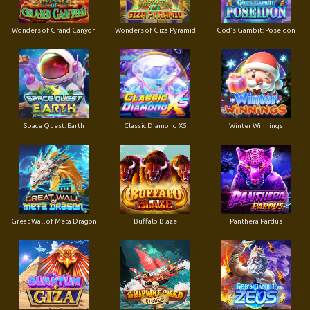
Wonders of Grand Canyon
Wonders of Giza Pyramid
God's Gambit: Poseidon
Space Quest: Earth
Classic Diamond X5
Winter Winnings
Great Wall of Meta Dragon
Buffalo Blaze
Panthera Pardus