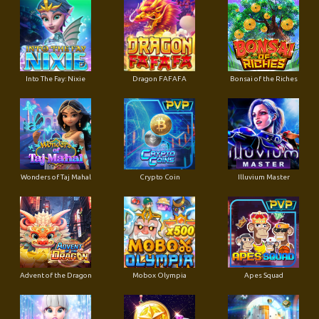
Into The Fay: Nixie
Dragon FAFAFA
Bonsai of the Riches
Wonders of Taj Mahal
Crypto Coin
Illuvium Master
Advent of the Dragon
Mobox Olympia
Apes Squad