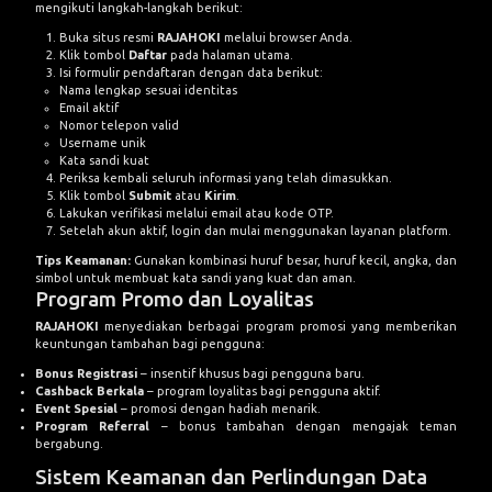
mengikuti langkah-langkah berikut:
Buka situs resmi
RAJAHOKI
melalui browser Anda.
Klik tombol
Daftar
pada halaman utama.
Isi formulir pendaftaran dengan data berikut:
Nama lengkap sesuai identitas
Email aktif
Nomor telepon valid
Username unik
Kata sandi kuat
Periksa kembali seluruh informasi yang telah dimasukkan.
Klik tombol
Submit
atau
Kirim
.
Lakukan verifikasi melalui email atau kode OTP.
Setelah akun aktif, login dan mulai menggunakan layanan platform.
Tips Keamanan:
Gunakan kombinasi huruf besar, huruf kecil, angka, dan
simbol untuk membuat kata sandi yang kuat dan aman.
Program Promo dan Loyalitas
RAJAHOKI
menyediakan berbagai program promosi yang memberikan
keuntungan tambahan bagi pengguna:
Bonus Registrasi
– insentif khusus bagi pengguna baru.
Cashback Berkala
– program loyalitas bagi pengguna aktif.
Event Spesial
– promosi dengan hadiah menarik.
Program Referral
– bonus tambahan dengan mengajak teman
bergabung.
Sistem Keamanan dan Perlindungan Data