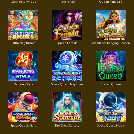
Clash of Olympus
Royale Ace
Queen Femida 2
Slithering Riches
Queen Femida
Wonder of Hanging Garden
Mahjong Style
Space Quest: Neptune
Kraken Queen
Space Quest: Mars
The Great Sorcery
Space Quest: Moon