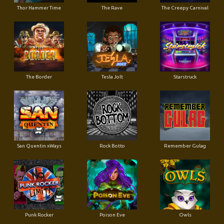
Thor Hammer Time
The Rave
The Creepy Carnival
The Border
Tesla Jolt
Starstruck
San Quentin xWays
Rock Botto
Remember Gulag
Punk Rocker
Poison Eve
Owls