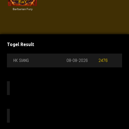
Barbarian Fury
Togel Result
HK SIANG
08-08-2026
2476