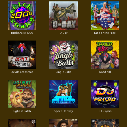
Brick Snake 2000
D Day
Land of the Free
Devils Crossroad
Jingle Balls
Road Kill
Ugliest Catch
Space Donkey
DJ Psycho