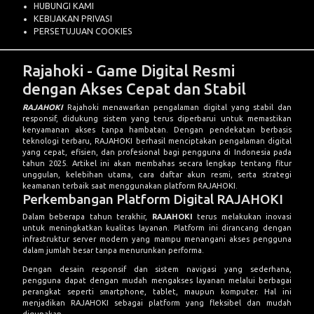
HUBUNGI KAMI
KEBIJAKAN PRIVASI
PERSETUJUAN COOKIES
Rajahoki - Game Digital Resmi
dengan Akses Cepat dan Stabil
RAJAHOKI
Rajahoki menawarkan pengalaman digital yang stabil dan
responsif, didukung sistem yang terus diperbarui untuk memastikan
kenyamanan akses tanpa hambatan. Dengan pendekatan berbasis
teknologi terbaru, RAJAHOKI berhasil menciptakan pengalaman digital
yang cepat, efisien, dan profesional bagi pengguna di Indonesia pada
tahun 2025. Artikel ini akan membahas secara lengkap tentang fitur
unggulan, kelebihan utama, cara daftar akun resmi, serta strategi
keamanan terbaik saat menggunakan platform RAJAHOKI.
Perkembangan Platform Digital RAJAHOKI
Dalam beberapa tahun terakhir,
RAJAHOKI
terus melakukan inovasi
untuk meningkatkan kualitas layanan. Platform ini dirancang dengan
infrastruktur server modern yang mampu menangani akses pengguna
dalam jumlah besar tanpa menurunkan performa.
Dengan desain responsif dan sistem navigasi yang sederhana,
pengguna dapat dengan mudah mengakses layanan melalui berbagai
perangkat seperti smartphone, tablet, maupun komputer. Hal ini
menjadikan RAJAHOKI sebagai platform yang fleksibel dan mudah
digunakan.