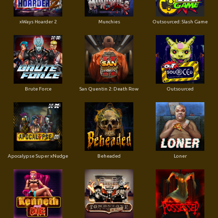
xWays Hoarder 2
Munchies
Outsourced: Slash Game
Brute Force
San Quentin 2: Death Row
Outsourced
Apocalypse Super xNudge
Beheaded
Loner