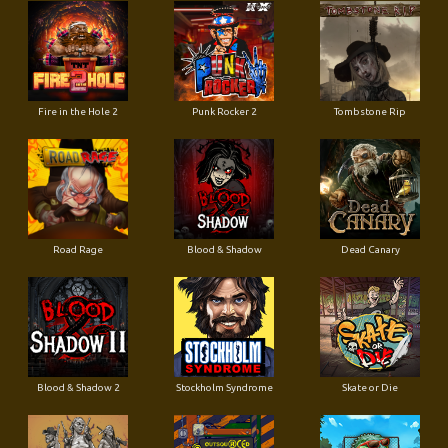
Fire in the Hole 2
Punk Rocker 2
Tombstone Rip
Road Rage
Blood & Shadow
Dead Canary
Blood & Shadow 2
Stockholm Syndrome
Skate or Die