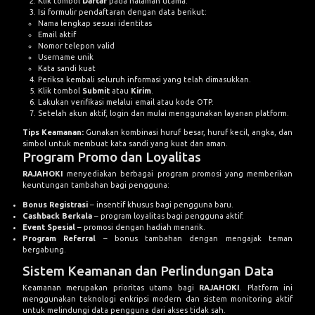
Klik tombol
Daftar
pada halaman utama.
Isi formulir pendaftaran dengan data berikut:
Nama lengkap sesuai identitas
Email aktif
Nomor telepon valid
Username unik
Kata sandi kuat
Periksa kembali seluruh informasi yang telah dimasukkan.
Klik tombol
Submit
atau
Kirim
.
Lakukan verifikasi melalui email atau kode OTP.
Setelah akun aktif, login dan mulai menggunakan layanan platform.
Tips Keamanan:
Gunakan kombinasi huruf besar, huruf kecil, angka, dan
simbol untuk membuat kata sandi yang kuat dan aman.
Program Promo dan Loyalitas
RAJAHOKI
menyediakan berbagai program promosi yang memberikan
keuntungan tambahan bagi pengguna:
Bonus Registrasi
– insentif khusus bagi pengguna baru.
Cashback Berkala
– program loyalitas bagi pengguna aktif.
Event Spesial
– promosi dengan hadiah menarik.
Program Referral
– bonus tambahan dengan mengajak teman
bergabung.
Sistem Keamanan dan Perlindungan Data
Keamanan merupakan prioritas utama bagi
RAJAHOKI
. Platform ini
menggunakan teknologi enkripsi modern dan sistem monitoring aktif
untuk melindungi data pengguna dari akses tidak sah.