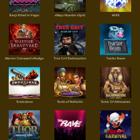
Benji Killed In Vegas
xWays Hoarder xSplit
WiXX
Warrior Graveyard xNudge
True Grit Redemption
Tractor Beam
Tombstone
Tomb of Nefertiti
Tomb Of Akhenaten