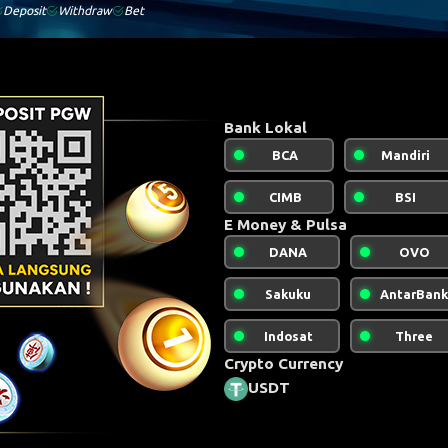
Deposit
Withdraw
Bet
Bank Lokal
BCA
Mandiri
CIMB
BSI
E Money & Pulsa
DANA
OVO
Sakuku
AntarBank
Indosat
Three
Crypto Currency
USDT