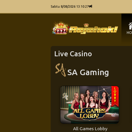
Sabtu 8/08/2026 13:10:28
HO
Live Casino
SA Gaming
All Games Lobby