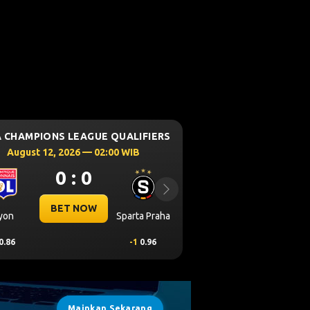
A CHAMPIONS LEAGUE QUALIFIERS
August 11, 2026 — 22:59 WIB
0 : 0
Next
BET NOW
Union Saint-
 Glimt
Gilloise
5
0.88
-0.75
0.94
Mainkan Sekarang