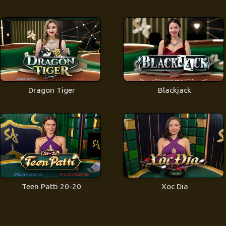
Dragon Tiger
Blackjack
Teen Patti 20-20
Xoc Dia