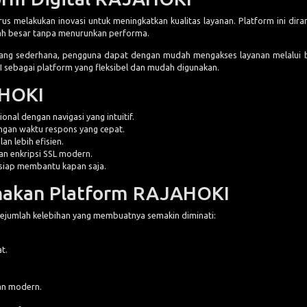
us melakukan inovasi untuk meningkatkan kualitas layanan. Platform ini dir
h besar tanpa menurunkan performa.
yang sederhana, pengguna dapat dengan mudah mengakses layanan melalui b
 sebagai platform yang fleksibel dan mudah digunakan.
AHOKI
onal dengan navigasi yang intuitif.
ngan waktu respons yang cepat.
an lebih efisien.
an enkripsi SSL modern.
 siap membantu kapan saja.
akan Platform RAJAHOKI
sejumlah kelebihan yang membuatnya semakin diminati:
t.
an modern.