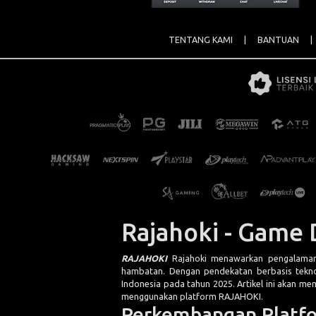
TENTANG KAMI
|
BANTUAN
|
Rajahoki - Game 
RAJAHOKI
Rajahoki menawarkan pengalaman d
hambatan. Dengan pendekatan berbasis teknol
Indonesia pada tahun 2025. Artikel ini akan me
menggunakan platform RAJAHOKI.
Perkembangan Platf