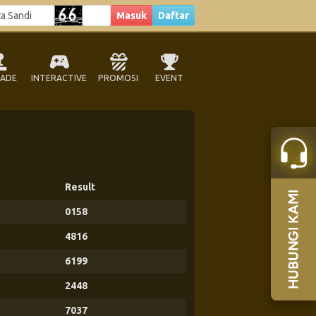
Masuk
Daftar
ADE
INTERACTIVE
PROMOSI
EVENT
Result
0158
4816
6199
2448
7037