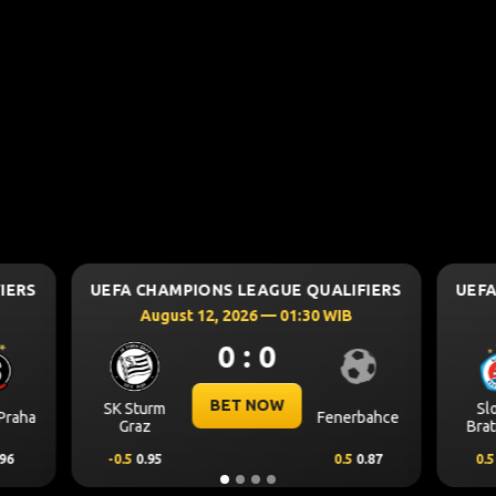
7/8/2026
IERS
E-FOOTBALL F24 ELITE CLUB FRIENDLY
E-
August 7, 2026 — 21:15 WIB
1 : 1
BET NOW
Saint-
e-Feyenoord
e-Arsenal
oise
Neth
1.00
-1.25
-0.79
1.25
0.55
0.0