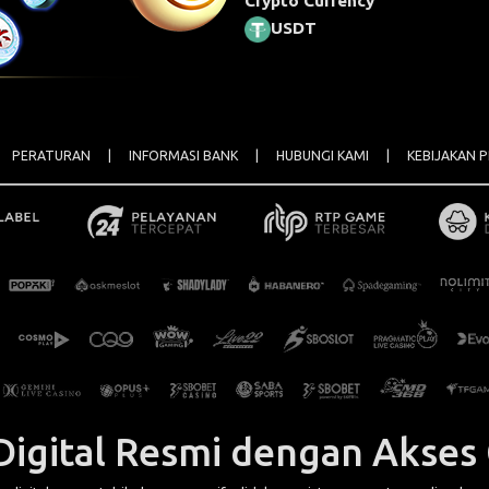
Crypto Currency
USDT
PERATURAN
|
INFORMASI BANK
|
HUBUNGI KAMI
|
KEBIJAKAN P
Digital Resmi dengan Akses 