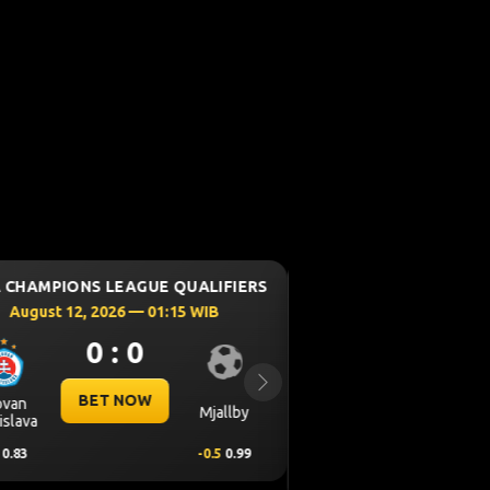
FOOTBALL F24 INTERNATIONAL
FRIENDLY
August 7, 2026 — 21:15 WIB
0 : 0
Next
BET NOW
e-
e-Portugal
erlands
0
0.50
0.00
-0.74