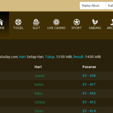
ME
TOGEL
SLOT
LIVE CASINO
SPORT
SABUNG
ARC
stoday.com
, Hari:
Setiap Hari
, Tutup:
13:00 WIB
, Result:
14:00 WIB
Hari
Pasaran
Jumat
SY - 418
Kamis
SY - 417
Rabu
SY - 416
Selasa
SY - 415
Senin
SY - 414