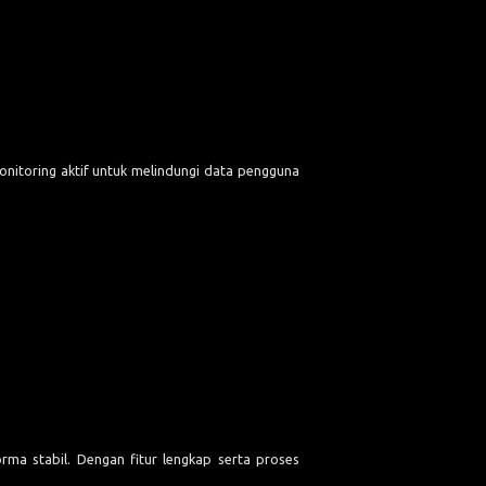
onitoring aktif untuk melindungi data pengguna
ma stabil. Dengan fitur lengkap serta proses