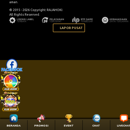
aman.
© 2015 - 2026 Copyright RAJAHOKI.
All Rights Reserved.
LAPOR PUSAT
BERANDA
PROMOSI
EVENT
CHAT
LIVECHA