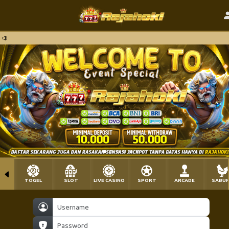
TOGEL
SLOT
LIVE CASINO
SPORT
ARCADE
SABU