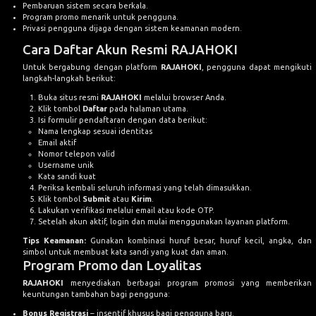
Pembaruan sistem secara berkala.
Program promo menarik untuk pengguna.
Privasi pengguna dijaga dengan sistem keamanan modern.
Cara Daftar Akun Resmi RAJAHOKI
Untuk bergabung dengan platform
RAJAHOKI
, pengguna dapat mengikuti
langkah-langkah berikut:
Buka situs resmi
RAJAHOKI
melalui browser Anda.
Klik tombol
Daftar
pada halaman utama.
Isi formulir pendaftaran dengan data berikut:
Nama lengkap sesuai identitas
Email aktif
Nomor telepon valid
Username unik
Kata sandi kuat
Periksa kembali seluruh informasi yang telah dimasukkan.
Klik tombol
Submit
atau
Kirim
.
Lakukan verifikasi melalui email atau kode OTP.
Setelah akun aktif, login dan mulai menggunakan layanan platform.
Tips Keamanan:
Gunakan kombinasi huruf besar, huruf kecil, angka, dan
simbol untuk membuat kata sandi yang kuat dan aman.
Program Promo dan Loyalitas
RAJAHOKI
menyediakan berbagai program promosi yang memberikan
keuntungan tambahan bagi pengguna:
Bonus Registrasi
– insentif khusus bagi pengguna baru.