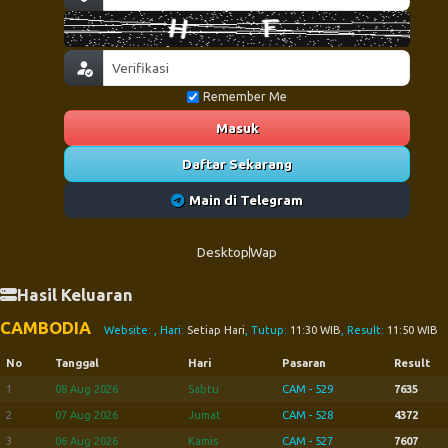
Remember Me
Masuk
Daftar Sekarang
Main di Telegram
Desktop
Wap
Hasil Keluaran
CAMBODIA
Website:
, Hari:
Setiap Hari
, Tutup:
11:30 WIB
, Result:
11:50 WIB
No
Tanggal
Hari
Pasaran
Result
1
08 Aug 2026
Sabtu
CAM - 529
7635
2
07 Aug 2026
Jumat
CAM - 528
4372
3
06 Aug 2026
Kamis
CAM - 527
7607