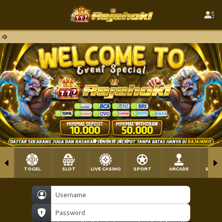
TOGEL
SLOT
LIVE CASINO
SPORT
ARCADE
SABU