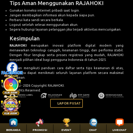
Tips Aman Menggunakan RAJAHOKI
Gunakan koneksi internet pribadi saat login.
Jangan membagikan informasi akun kepada siapa pun.
Perbarui kata sandi secara berkala.
Logout setelah selesai menggunakan akun.
Segera hubungi layanan pelanggan jika terjadi aktivitas mencurigakan.
Kesimpulan
RAJAHOKI
merupakan inovasi platform digital modern yang
menawarkan teknologi canggih, keamanan tinggi, dan performa stabil.
Dengan fitur lengkap serta proses registrasi yang mudah, RAJAHOKI
menjadi pilihan ideal bagi pengguna Indonesia di tahun 2025.
Dengan mengikuti panduan cara daftar serta tips keamanan di atas,
pengguna dapat menikmati seluruh layanan platform secara maksimal
dan aman.
© 2015 - 2026 Copyright RAJAHOKI.
All Rights Reserved.
LAPOR PUSAT
BERANDA
PROMOSI
EVENT
CHAT
LIVECHAT