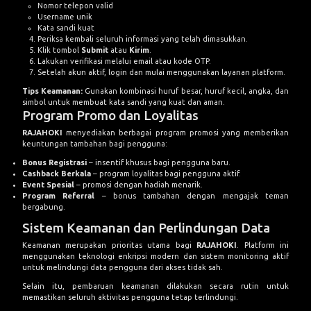
Nomor telepon valid
Username unik
Kata sandi kuat
Periksa kembali seluruh informasi yang telah dimasukkan.
Klik tombol
Submit
atau
Kirim
.
Lakukan verifikasi melalui email atau kode OTP.
Setelah akun aktif, login dan mulai menggunakan layanan platform.
Tips Keamanan:
Gunakan kombinasi huruf besar, huruf kecil, angka, dan
simbol untuk membuat kata sandi yang kuat dan aman.
Program Promo dan Loyalitas
RAJAHOKI
menyediakan berbagai program promosi yang memberikan
keuntungan tambahan bagi pengguna:
Bonus Registrasi
– insentif khusus bagi pengguna baru.
Cashback Berkala
– program loyalitas bagi pengguna aktif.
Event Spesial
– promosi dengan hadiah menarik.
Program Referral
– bonus tambahan dengan mengajak teman
bergabung.
Sistem Keamanan dan Perlindungan Data
Keamanan merupakan prioritas utama bagi
RAJAHOKI
. Platform ini
menggunakan teknologi enkripsi modern dan sistem monitoring aktif
untuk melindungi data pengguna dari akses tidak sah.
Selain itu, pembaruan keamanan dilakukan secara rutin untuk
memastikan seluruh aktivitas pengguna tetap terlindungi.