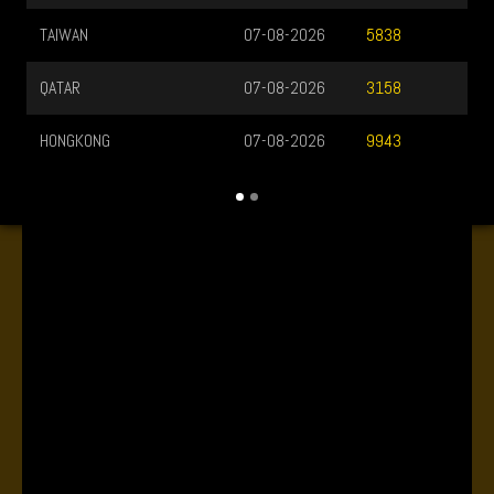
TAIWAN
07-08-2026
5838
QATAR
07-08-2026
3158
HONGKONG
07-08-2026
9943