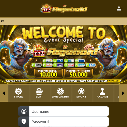
TOGEL
SLOT
LIVE CASINO
SPORT
ARCADE
SABU