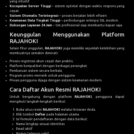
yang intuitif.
Kecepatan Server Tinggi
– sistem optimal dengan waktu respons yang
cepat.
Sistem Otomatis Terintegrasi
– proses berjalan lebih efisien.
Keamanan Data Tingkat Tinggi
– perlindungan enkripsi SSL modern.
Dukungan Layanan 24 Jam
– tim profesional siap membantu kapan saja.
Keunggulan Menggunakan Platform
RAJAHOKI
Selain fitur unggulan,
RAJAHOKI
juga memiliki sejumlah kelebihan yang
membuatnya semakin diminati:
Proses registrasi akun cepat dan praktis.
Platform kompatibel dengan berbagai perangkat.
Pembaruan sistem secara berkala.
Program promo menarik untuk pengguna.
Privasi pengguna dijaga dengan sistem keamanan modern.
Cara Daftar Akun Resmi RAJAHOKI
Untuk bergabung dengan platform
RAJAHOKI
, pengguna dapat
mengikuti langkah-langkah berikut:
Buka situs resmi
RAJAHOKI
melalui browser Anda.
Klik tombol
Daftar
pada halaman utama.
Isi formulir pendaftaran dengan data berikut:
Nama lengkap sesuai identitas
Email aktif
Nomor telepon valid