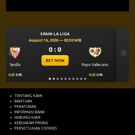
SPAIN LA LIGA
August 16, 2026 — 00:30 WIB
0 : 0
Previous
Next
BET NOW
 Vallecano
Alaves
Getafe
0.25
0.95
0.00
0.62
0.00
-0.72
TENTANG KAMI
BANTUAN
PERATURAN
INFORMASI BANK
HUBUNGI KAMI
KEBIJAKAN PRIVASI
PERSETUJUAN COOKIES