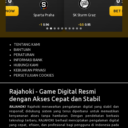
0 : 0
Previous
Next
BET NOW
SK Sturm Graz
Fenerbahce
-0.5
0.95
0.5
0.87
TENTANG KAMI
BANTUAN
PERATURAN
INFORMASI BANK
HUBUNGI KAMI
KEBIJAKAN PRIVASI
PERSETUJUAN COOKIES
Rajahoki - Game Digital Resmi
dengan Akses Cepat dan Stabil
RAJAHOKI
Rajahoki menawarkan pengalaman digital yang stabil dan
responsif, didukung sistem yang terus diperbarui untuk memastikan
kenyamanan akses tanpa hambatan. Dengan pendekatan berbasis
teknologi terbaru, RAJAHOKI berhasil menciptakan pengalaman digital
yang cepat, efisien, dan profesional bagi pengguna di Indonesia pada