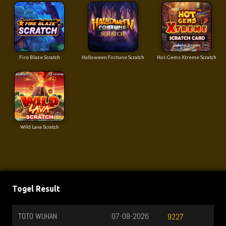
Fire Blaze Scratch
Halloween Fortune Scratch
Hot Gems Xtreme Scratch
Wild Lava Scratch
Togel Result
07-08-2026
HK SIANG
9227