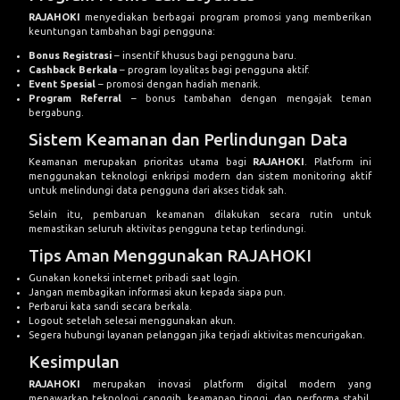
RAJAHOKI
menyediakan berbagai program promosi yang memberikan
keuntungan tambahan bagi pengguna:
Bonus Registrasi
– insentif khusus bagi pengguna baru.
Cashback Berkala
– program loyalitas bagi pengguna aktif.
Event Spesial
– promosi dengan hadiah menarik.
Program Referral
– bonus tambahan dengan mengajak teman
bergabung.
Sistem Keamanan dan Perlindungan Data
Keamanan merupakan prioritas utama bagi
RAJAHOKI
. Platform ini
menggunakan teknologi enkripsi modern dan sistem monitoring aktif
untuk melindungi data pengguna dari akses tidak sah.
Selain itu, pembaruan keamanan dilakukan secara rutin untuk
memastikan seluruh aktivitas pengguna tetap terlindungi.
Tips Aman Menggunakan RAJAHOKI
Gunakan koneksi internet pribadi saat login.
Jangan membagikan informasi akun kepada siapa pun.
Perbarui kata sandi secara berkala.
Logout setelah selesai menggunakan akun.
Segera hubungi layanan pelanggan jika terjadi aktivitas mencurigakan.
Kesimpulan
RAJAHOKI
merupakan inovasi platform digital modern yang
menawarkan teknologi canggih, keamanan tinggi, dan performa stabil.